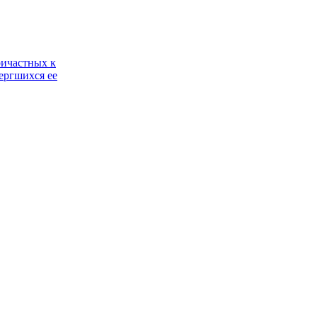
ричастных к
ергшихся ее