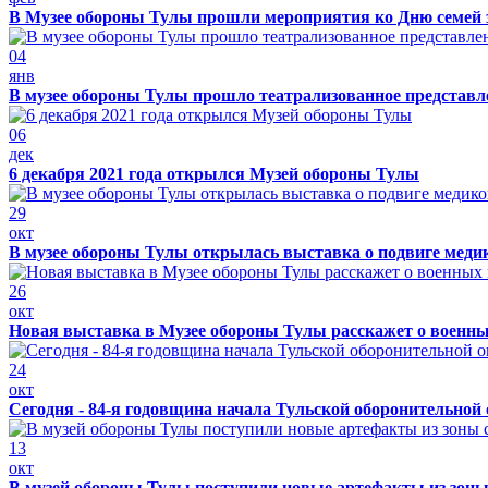
В Музее обороны Тулы прошли мероприятия ко Дню семей 
04
янв
В музее обороны Тулы прошло театрализованное представ
06
дек
6 декабря 2021 года открылся Музей обороны Тулы
29
окт
В музее обороны Тулы открылась выставка о подвиге меди
26
окт
Новая выставка в Музее обороны Тулы расскажет о военн
24
окт
Сегодня - 84-я годовщина начала Тульской оборонительной
13
окт
В музей обороны Тулы поступили новые артефакты из зоны