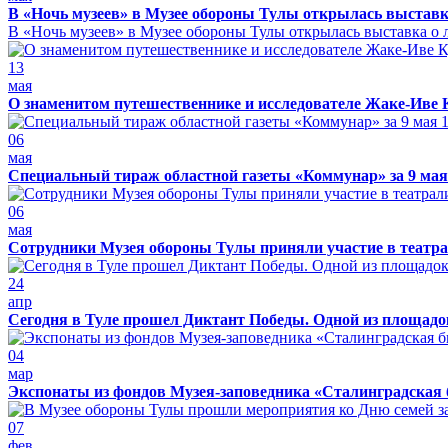
В «Ночь музеев» в Музее обороны Тулы открылась выставк
В «Ночь музеев» в Музее обороны Тулы открылась выставка о л
13
мая
О знаменитом путешественнике и исследователе Жаке-Иве 
06
мая
Специальный тираж областной газеты «Коммунар» за 9 мая
06
мая
Сотрудники Музея обороны Тулы приняли участие в театра
24
апр
Сегодня в Туле прошел Диктант Победы. Одной из площадо
04
мар
Экспонаты из фондов Музея-заповедника «Сталинградская 
07
фев