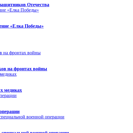
защитников Отечества
ление «Елка Победы»
ков на фронтах войны
ых медиках
 операции
 специальной военной операции