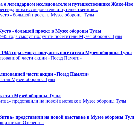
а о легендарном исследователе и путешественнике Жаке-Иве
егендарном исследователе и путешественник...
Кусто - большой проект в Музее обороны Тулы
 1945 года смогут получить посетители Музея обороны Тулы
лизованной части акции «Поезд Памяти»
к стал Музей обороны Тулы
битва» представили на новой выставке в Музее обороны Ту