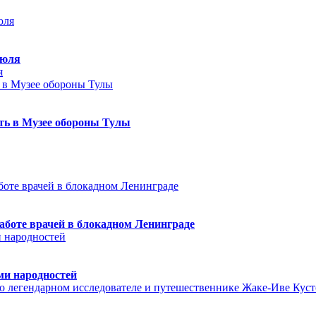
июля
я
еть в Музее обороны Тулы
аботе врачей в блокадном Ленинграде
ми народностей