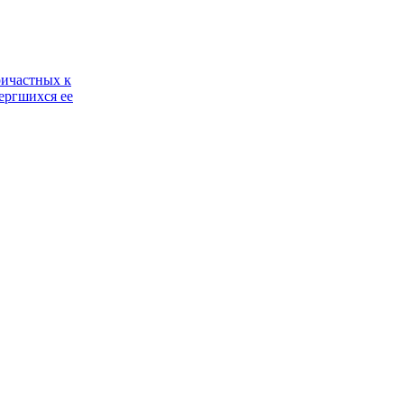
ричастных к
ергшихся ее