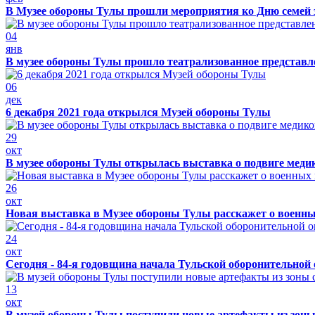
В Музее обороны Тулы прошли мероприятия ко Дню семей 
04
янв
В музее обороны Тулы прошло театрализованное представ
06
дек
6 декабря 2021 года открылся Музей обороны Тулы
29
окт
В музее обороны Тулы открылась выставка о подвиге меди
26
окт
Новая выставка в Музее обороны Тулы расскажет о военн
24
окт
Сегодня - 84-я годовщина начала Тульской оборонительной
13
окт
В музей обороны Тулы поступили новые артефакты из зоны