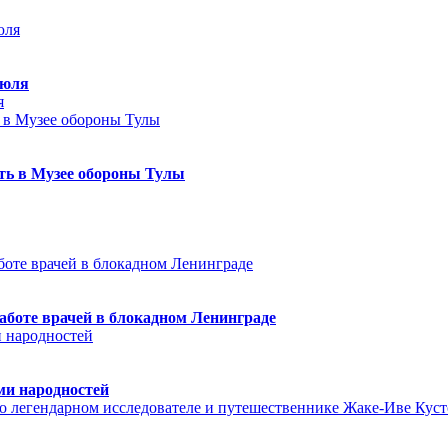
июля
я
еть в Музее обороны Тулы
аботе врачей в блокадном Ленинграде
ми народностей