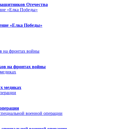
защитников Отечества
ление «Елка Победы»
ков на фронтах войны
ых медиках
 операции
 специальной военной операции