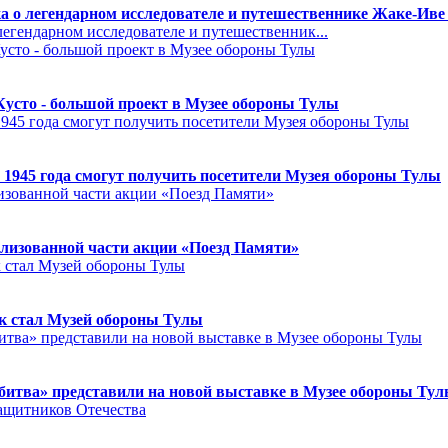
а о легендарном исследователе и путешественнике Жаке-Иве
егендарном исследователе и путешественник...
Кусто - большой проект в Музее обороны Тулы
 1945 года смогут получить посетители Музея обороны Тулы
лизованной части акции «Поезд Памяти»
к стал Музей обороны Тулы
битва» представили на новой выставке в Музее обороны Ту