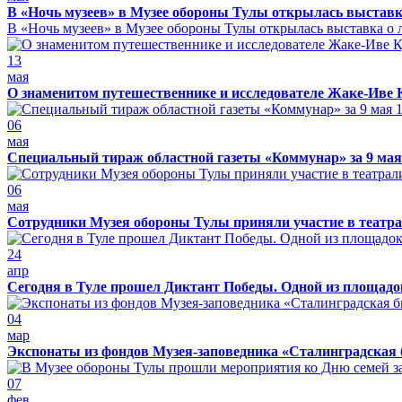
В «Ночь музеев» в Музее обороны Тулы открылась выставк
В «Ночь музеев» в Музее обороны Тулы открылась выставка о л
13
мая
О знаменитом путешественнике и исследователе Жаке-Иве 
06
мая
Специальный тираж областной газеты «Коммунар» за 9 мая
06
мая
Сотрудники Музея обороны Тулы приняли участие в театра
24
апр
Сегодня в Туле прошел Диктант Победы. Одной из площадо
04
мар
Экспонаты из фондов Музея-заповедника «Сталинградская 
07
фев