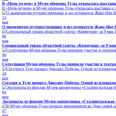
В «Ночь музеев» в Музее обороны Тулы открылась выставк
В «Ночь музеев» в Музее обороны Тулы открылась выставка о л
13
мая
О знаменитом путешественнике и исследователе Жаке-Иве 
06
мая
Специальный тираж областной газеты «Коммунар» за 9 мая
06
мая
Сотрудники Музея обороны Тулы приняли участие в театра
24
апр
Сегодня в Туле прошел Диктант Победы. Одной из площадо
04
мар
Экспонаты из фондов Музея-заповедника «Сталинградская 
07
фев