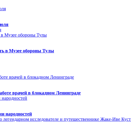
июля
я
еть в Музее обороны Тулы
аботе врачей в блокадном Ленинграде
ми народностей