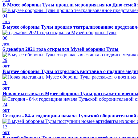
В Музее обороны Тулы прошли мероприятия ко Дню семей 
04
янв
В музее обороны Тулы прошло театрализованное представ
06
дек
6 декабря 2021 года открылся Музей обороны Тулы
29
окт
В музее обороны Тулы открылась выставка о подвиге меди
26
окт
Новая выставка в Музее обороны Тулы расскажет о военн
24
окт
Сегодня - 84-я годовщина начала Тульской оборонительной
13
окт
В музей обороны Тулы поступили новые артефакты из зоны