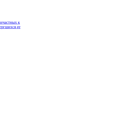
ричастных к
ергшихся ее