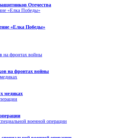
защитников Отечества
ление «Елка Победы»
ков на фронтах войны
ых медиках
 операции
 специальной военной операции