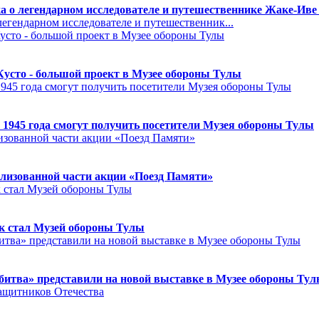
а о легендарном исследователе и путешественнике Жаке-Иве
егендарном исследователе и путешественник...
Кусто - большой проект в Музее обороны Тулы
 1945 года смогут получить посетители Музея обороны Тулы
лизованной части акции «Поезд Памяти»
к стал Музей обороны Тулы
битва» представили на новой выставке в Музее обороны Ту