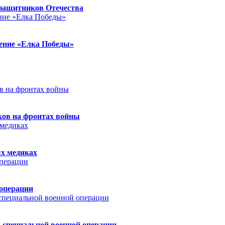
защитников Отечества
ление «Елка Победы»
ков на фронтах войны
ых медиках
 операции
 специальной военной операции