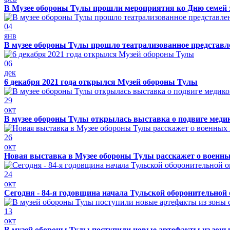
В Музее обороны Тулы прошли мероприятия ко Дню семей 
04
янв
В музее обороны Тулы прошло театрализованное представ
06
дек
6 декабря 2021 года открылся Музей обороны Тулы
29
окт
В музее обороны Тулы открылась выставка о подвиге меди
26
окт
Новая выставка в Музее обороны Тулы расскажет о военн
24
окт
Сегодня - 84-я годовщина начала Тульской оборонительной
13
окт
В музей обороны Тулы поступили новые артефакты из зоны