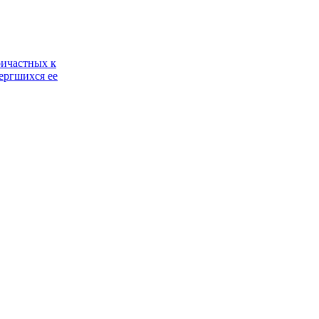
ричастных к
ергшихся ее