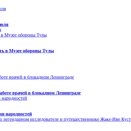
июля
я
еть в Музее обороны Тулы
аботе врачей в блокадном Ленинграде
ми народностей