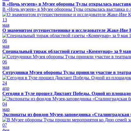
В «Ночь музеев» в Музее обороны Тулы открылась выставк
В «Ночь музеев» в Музее обороны Тулы открылась выставка о л
13
мая
О знаменитом путешественнике и исследователе Жаке-Иве 
06
мая
Специальный тираж областной газеты «Коммунар» за 9 мая
06
мая
Сотрудники Музея обороны Тулы приняли участие в театра
24
апр
Сегодня в Туле прошел Диктант Победы. Одной из площадо
04
мар
Экспонаты из фондов Музея-заповедника «Сталинградская 
07
фев