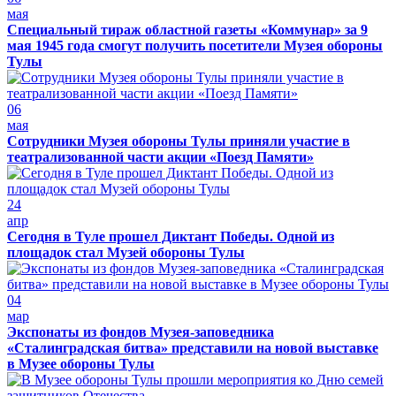
мая
Специальный тираж областной газеты «Коммунар» за 9
мая 1945 года смогут получить посетители Музея обороны
Тулы
06
мая
Сотрудники Музея обороны Тулы приняли участие в
театрализованной части акции «Поезд Памяти»
24
апр
Сегодня в Туле прошел Диктант Победы. Одной из
площадок стал Музей обороны Тулы
04
мар
Экспонаты из фондов Музея-заповедника
«Сталинградская битва» представили на новой выставке
в Музее обороны Тулы