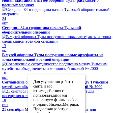
Новая выставка в Музее обороны Тулы расскажет о
военных медиках
24
окт
Сегодня - 84-я годовщина начала Тульской
оборонительной операции
13
окт
В музей обороны Тулы поступили новые артефакты из
зоны специальной военной операции
10
окт
Для улучшения работы
Соглашение о сотрудничестве подписано между Тульским
сайта и его
музейным объединением и московской школой № 2000
взаимодействия с
пользователями мы
используем файлы cookie
18
и сервис Яндекс.Метрика.
сен
Продолжая работу с
21 сентября Музей обороны Тулы будет закрыт для