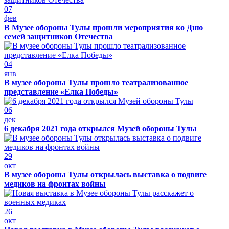
07
фев
В Музее обороны Тулы прошли мероприятия ко Дню
семей защитников Отечества
04
янв
В музее обороны Тулы прошло театрализованное
представление «Елка Победы»
06
дек
6 декабря 2021 года открылся Музей обороны Тулы
29
окт
В музее обороны Тулы открылась выставка о подвиге
медиков на фронтах войны
26
окт