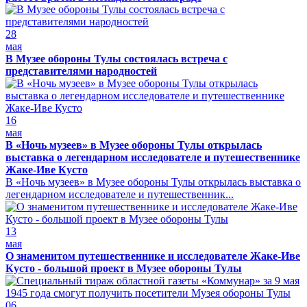
28
мая
В Музее обороны Тулы состоялась встреча с
представителями народностей
16
мая
В «Ночь музеев» в Музее обороны Тулы открылась
выставка о легендарном исследователе и путешественнике
Жаке-Иве Кусто
В «Ночь музеев» в Музее обороны Тулы открылась выставка о
легендарном исследователе и путешественник...
13
мая
О знаменитом путешественнике и исследователе Жаке-Иве
Кусто - большой проект в Музее обороны Тулы
06