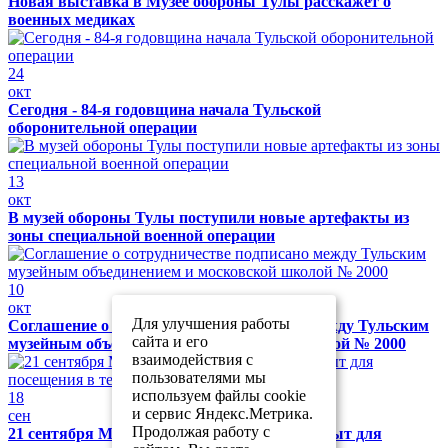
Новая выставка в Музее обороны Тулы расскажет о
военных медиках
24
окт
Сегодня - 84-я годовщина начала Тульской
оборонительной операции
13
окт
В музей обороны Тулы поступили новые артефакты из
зоны специальной военной операции
10
окт
Для улучшения работы
Соглашение о сотрудничестве подписано между Тульским
сайта и его
музейным объединением и московской школой № 2000
взаимодействия с
пользователями мы
используем файлы cookie
18
и сервис Яндекс.Метрика.
сен
Продолжая работу с
21 сентября Музей обороны Тулы будет закрыт для