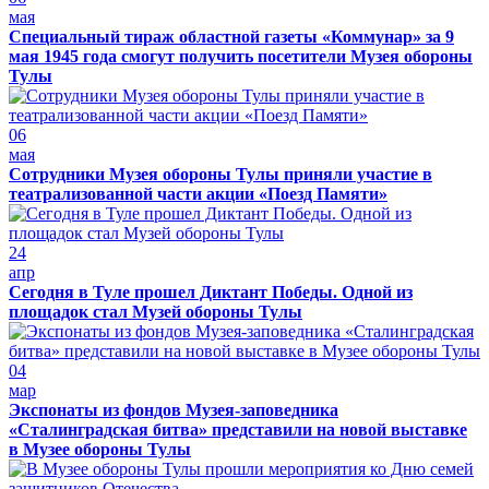
мая
Специальный тираж областной газеты «Коммунар» за 9
мая 1945 года смогут получить посетители Музея обороны
Тулы
06
мая
Сотрудники Музея обороны Тулы приняли участие в
театрализованной части акции «Поезд Памяти»
24
апр
Сегодня в Туле прошел Диктант Победы. Одной из
площадок стал Музей обороны Тулы
04
мар
Экспонаты из фондов Музея-заповедника
«Сталинградская битва» представили на новой выставке
в Музее обороны Тулы