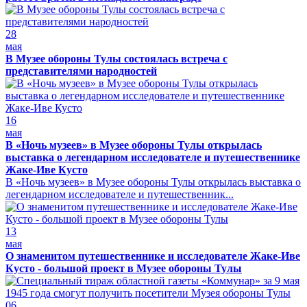
28
мая
В Музее обороны Тулы состоялась встреча с
представителями народностей
16
мая
В «Ночь музеев» в Музее обороны Тулы открылась
выставка о легендарном исследователе и путешественнике
Жаке-Иве Кусто
В «Ночь музеев» в Музее обороны Тулы открылась выставка о
легендарном исследователе и путешественник...
13
мая
О знаменитом путешественнике и исследователе Жаке-Иве
Кусто - большой проект в Музее обороны Тулы
06