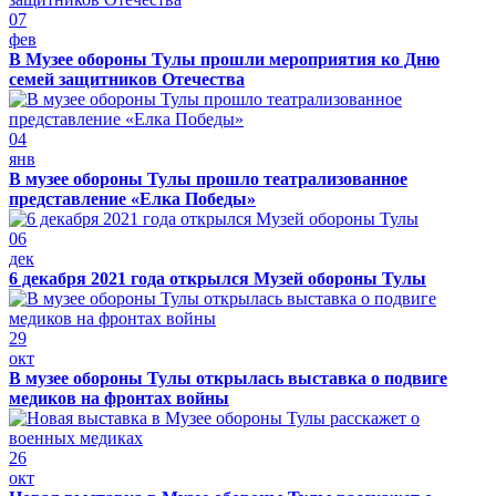
07
фев
В Музее обороны Тулы прошли мероприятия ко Дню
семей защитников Отечества
04
янв
В музее обороны Тулы прошло театрализованное
представление «Елка Победы»
06
дек
6 декабря 2021 года открылся Музей обороны Тулы
29
окт
В музее обороны Тулы открылась выставка о подвиге
медиков на фронтах войны
26
окт