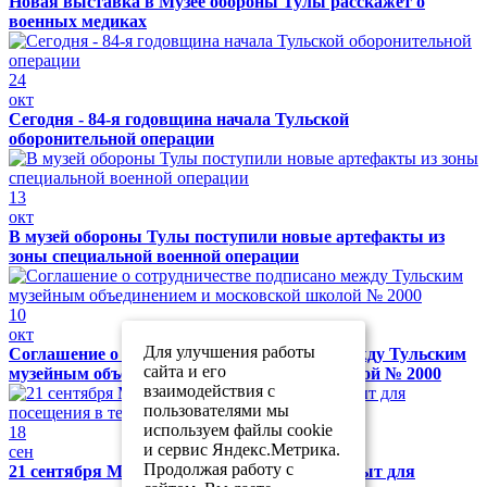
Новая выставка в Музее обороны Тулы расскажет о
военных медиках
24
окт
Сегодня - 84-я годовщина начала Тульской
оборонительной операции
13
окт
В музей обороны Тулы поступили новые артефакты из
зоны специальной военной операции
10
окт
Для улучшения работы
Соглашение о сотрудничестве подписано между Тульским
сайта и его
музейным объединением и московской школой № 2000
взаимодействия с
пользователями мы
используем файлы cookie
18
и сервис Яндекс.Метрика.
сен
Продолжая работу с
21 сентября Музей обороны Тулы будет закрыт для