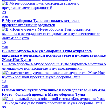
28
мая
В Музее обороны Тулы состоялась встреча с
представителями народностей
16
мая
В «Ночь музеев» в Музее обороны Тулы открылась
выставка о легендарном исследователе и путешественнике
Жаке-Иве Кусто
В «Ночь музеев» в Музее обороны Тулы открылась выставка о
легендарном исследователе и путешественник...
13
мая
О знаменитом путешественнике и исследователе Жаке-Иве
Кусто - большой проект в Музее обороны Тулы
06