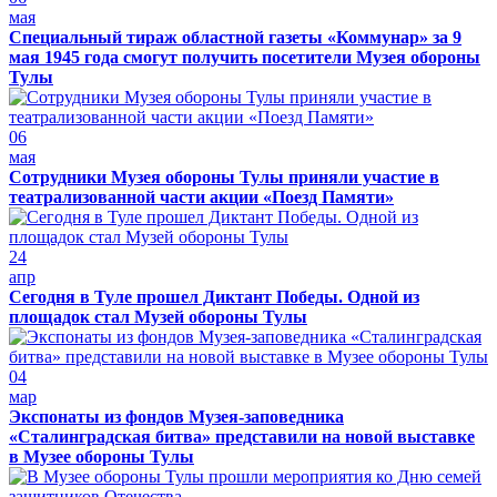
мая
Специальный тираж областной газеты «Коммунар» за 9
мая 1945 года смогут получить посетители Музея обороны
Тулы
06
мая
Сотрудники Музея обороны Тулы приняли участие в
театрализованной части акции «Поезд Памяти»
24
апр
Сегодня в Туле прошел Диктант Победы. Одной из
площадок стал Музей обороны Тулы
04
мар
Экспонаты из фондов Музея-заповедника
«Сталинградская битва» представили на новой выставке
в Музее обороны Тулы