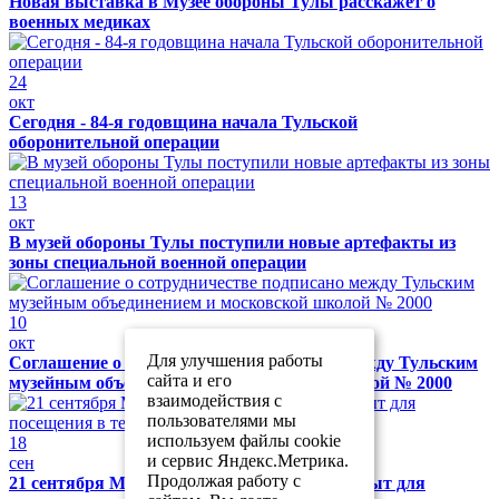
Новая выставка в Музее обороны Тулы расскажет о
военных медиках
24
окт
Сегодня - 84-я годовщина начала Тульской
оборонительной операции
13
окт
В музей обороны Тулы поступили новые артефакты из
зоны специальной военной операции
10
окт
Для улучшения работы
Соглашение о сотрудничестве подписано между Тульским
сайта и его
музейным объединением и московской школой № 2000
взаимодействия с
пользователями мы
используем файлы cookie
18
и сервис Яндекс.Метрика.
сен
Продолжая работу с
21 сентября Музей обороны Тулы будет закрыт для