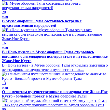
28
мая
В Музее обороны Тулы состоялась встреча с
представителями народностей
16
мая
В «Ночь музеев» в Музее обороны Тулы открылась
выставка о легендарном исследователе и путешественнике
Жаке-Иве Кусто
В «Ночь музеев» в Музее обороны Тулы открылась выставка о
легендарном исследователе и путешественник...
13
мая
О знаменитом путешественнике и исследователе Жаке-Иве
Кусто - большой проект в Музее обороны Тулы
06