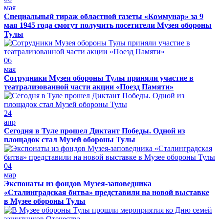
мая
Специальный тираж областной газеты «Коммунар» за 9
мая 1945 года смогут получить посетители Музея обороны
Тулы
06
мая
Сотрудники Музея обороны Тулы приняли участие в
театрализованной части акции «Поезд Памяти»
24
апр
Сегодня в Туле прошел Диктант Победы. Одной из
площадок стал Музей обороны Тулы
04
мар
Экспонаты из фондов Музея-заповедника
«Сталинградская битва» представили на новой выставке
в Музее обороны Тулы