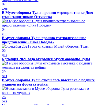
07
фев
В Музее обороны Тулы прошли мероприятия ко Дню
семей защитников Отечества
04
янв
В музее обороны Тулы прошло театрализованное
представление «Елка Победы»
06
дек
6 декабря 2021 года открылся Музей обороны Тулы
29
окт
В музее обороны Тулы открылась выставка о подвиге
медиков на фронтах войны
26
окт