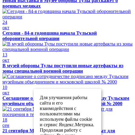
Новая выставка в Музее обороны Тулы расскажет о
военных медиках
24
окт
Сегодня - 84-я годовщина начала Тульской
оборонительной операции
13
окт
В музей обороны Тулы поступили новые артефакты из
зоны специальной военной операции
10
окт
Для улучшения работы
Соглашение о сотрудничестве подписано между Тульским
сайта и его
музейным объединением и московской школой № 2000
взаимодействия с
пользователями мы
используем файлы cookie
18
и сервис Яндекс.Метрика.
сен
Продолжая работу с
21 сентября Музей обороны Тулы будет закрыт для