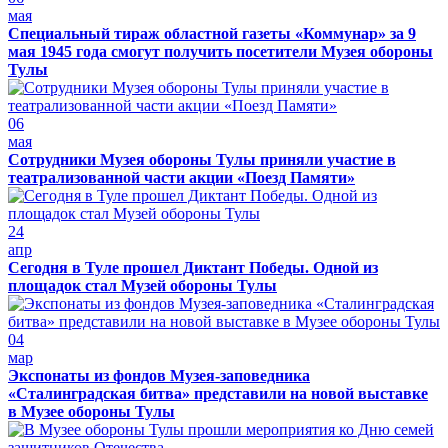
мая
Специальный тираж областной газеты «Коммунар» за 9
мая 1945 года смогут получить посетители Музея обороны
Тулы
06
мая
Сотрудники Музея обороны Тулы приняли участие в
театрализованной части акции «Поезд Памяти»
24
апр
Сегодня в Туле прошел Диктант Победы. Одной из
площадок стал Музей обороны Тулы
04
мар
Экспонаты из фондов Музея-заповедника
«Сталинградская битва» представили на новой выставке
в Музее обороны Тулы