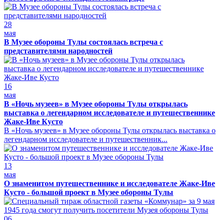
28
мая
В Музее обороны Тулы состоялась встреча с
представителями народностей
16
мая
В «Ночь музеев» в Музее обороны Тулы открылась
выставка о легендарном исследователе и путешественнике
Жаке-Иве Кусто
В «Ночь музеев» в Музее обороны Тулы открылась выставка о
легендарном исследователе и путешественник...
13
мая
О знаменитом путешественнике и исследователе Жаке-Иве
Кусто - большой проект в Музее обороны Тулы
06