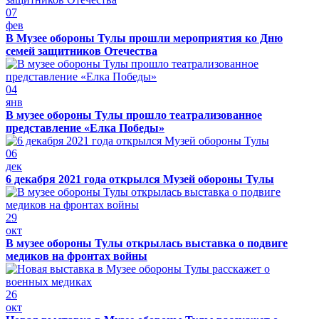
07
фев
В Музее обороны Тулы прошли мероприятия ко Дню
семей защитников Отечества
04
янв
В музее обороны Тулы прошло театрализованное
представление «Елка Победы»
06
дек
6 декабря 2021 года открылся Музей обороны Тулы
29
окт
В музее обороны Тулы открылась выставка о подвиге
медиков на фронтах войны
26
окт