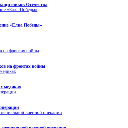
защитников Отечества
ление «Елка Победы»
ков на фронтах войны
ых медиках
 операции
 специальной военной операции