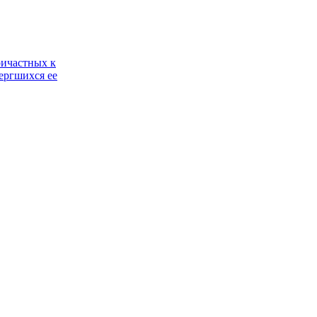
ричастных к
ергшихся ее