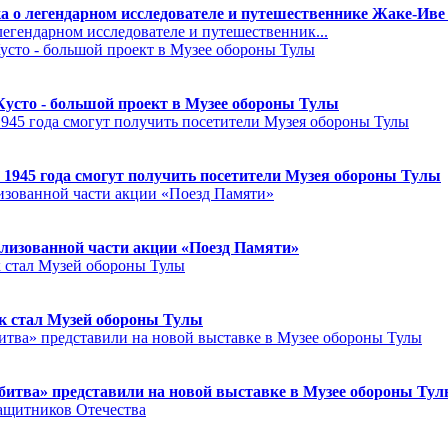
а о легендарном исследователе и путешественнике Жаке-Иве
егендарном исследователе и путешественник...
Кусто - большой проект в Музее обороны Тулы
 1945 года смогут получить посетители Музея обороны Тулы
лизованной части акции «Поезд Памяти»
к стал Музей обороны Тулы
битва» представили на новой выставке в Музее обороны Ту