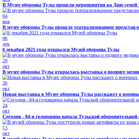
В Музее обороны Тулы прошли мероприятия ко Дню семей 
04
янв
В музее обороны Тулы прошло театрализованное представ
06
дек
6 декабря 2021 года открылся Музей обороны Тулы
29
окт
В музее обороны Тулы открылась выставка о подвиге меди
26
окт
Новая выставка в Музее обороны Тулы расскажет о военн
24
окт
Сегодня - 84-я годовщина начала Тульской оборонительной
13
окт
В музей обороны Тулы поступили новые артефакты из зоны