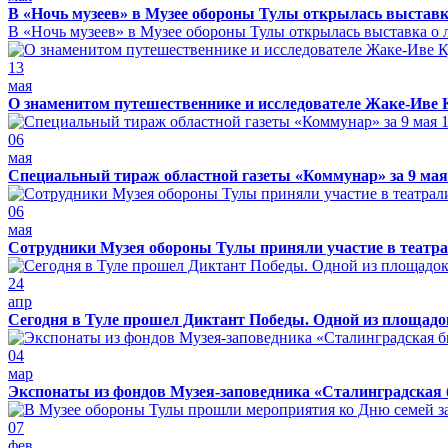
В «Ночь музеев» в Музее обороны Тулы открылась выставк
В «Ночь музеев» в Музее обороны Тулы открылась выставка о л
13
мая
О знаменитом путешественнике и исследователе Жаке-Иве 
06
мая
Специальный тираж областной газеты «Коммунар» за 9 мая
06
мая
Сотрудники Музея обороны Тулы приняли участие в театра
24
апр
Сегодня в Туле прошел Диктант Победы. Одной из площадо
04
мар
Экспонаты из фондов Музея-заповедника «Сталинградская 
07
фев