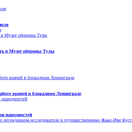
июля
я
еть в Музее обороны Тулы
аботе врачей в блокадном Ленинграде
ми народностей