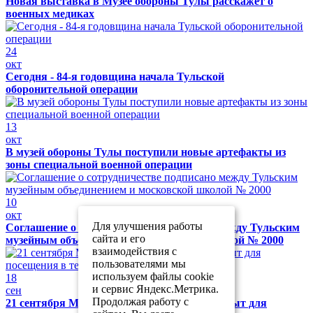
Новая выставка в Музее обороны Тулы расскажет о
военных медиках
24
окт
Сегодня - 84-я годовщина начала Тульской
оборонительной операции
13
окт
В музей обороны Тулы поступили новые артефакты из
зоны специальной военной операции
10
окт
Для улучшения работы
Соглашение о сотрудничестве подписано между Тульским
сайта и его
музейным объединением и московской школой № 2000
взаимодействия с
пользователями мы
используем файлы cookie
18
и сервис Яндекс.Метрика.
сен
Продолжая работу с
21 сентября Музей обороны Тулы будет закрыт для