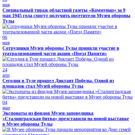
мая
Специальный тираж областной газеты «Коммунар» за 9
мая 1945 года смогут получить посетители Музея обороны
Тулы
06
мая
Сотрудники Музея обороны Тулы приняли участие в
театрализованной части акции «Поезд Памяти»
24
апр
Сегодня в Туле прошел Диктант Победы. Одной из
площадок стал Музей обороны Тулы
04
мар
Экспонаты из фондов Музея-заповедника
«Сталинградская битва» представили на новой выставке
в Музее обороны Тулы