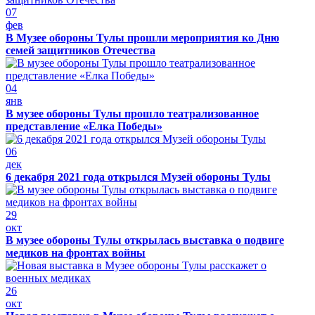
07
фев
В Музее обороны Тулы прошли мероприятия ко Дню
семей защитников Отечества
04
янв
В музее обороны Тулы прошло театрализованное
представление «Елка Победы»
06
дек
6 декабря 2021 года открылся Музей обороны Тулы
29
окт
В музее обороны Тулы открылась выставка о подвиге
медиков на фронтах войны
26
окт