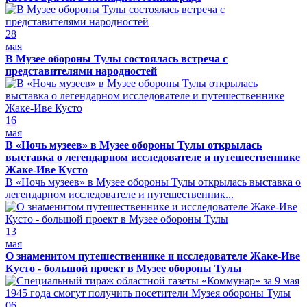
28
мая
В Музее обороны Тулы состоялась встреча с
представителями народностей
16
мая
В «Ночь музеев» в Музее обороны Тулы открылась
выставка о легендарном исследователе и путешественнике
Жаке-Иве Кусто
В «Ночь музеев» в Музее обороны Тулы открылась выставка о
легендарном исследователе и путешественник...
13
мая
О знаменитом путешественнике и исследователе Жаке-Иве
Кусто - большой проект в Музее обороны Тулы
06