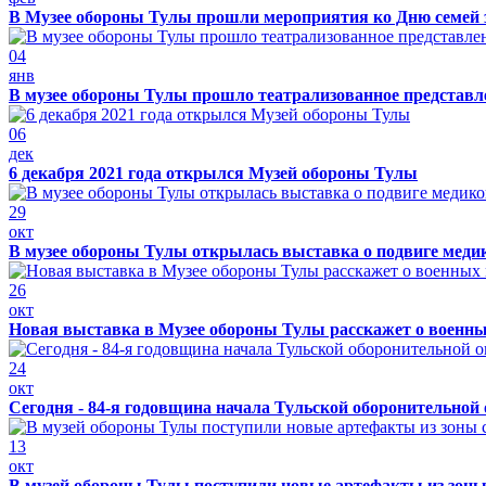
В Музее обороны Тулы прошли мероприятия ко Дню семей 
04
янв
В музее обороны Тулы прошло театрализованное представ
06
дек
6 декабря 2021 года открылся Музей обороны Тулы
29
окт
В музее обороны Тулы открылась выставка о подвиге меди
26
окт
Новая выставка в Музее обороны Тулы расскажет о военн
24
окт
Сегодня - 84-я годовщина начала Тульской оборонительной
13
окт
В музей обороны Тулы поступили новые артефакты из зоны