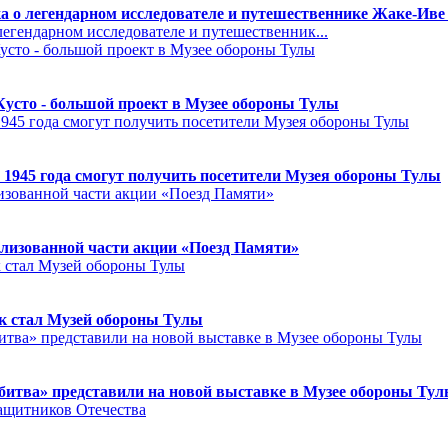
а о легендарном исследователе и путешественнике Жаке-Иве
егендарном исследователе и путешественник...
Кусто - большой проект в Музее обороны Тулы
 1945 года смогут получить посетители Музея обороны Тулы
лизованной части акции «Поезд Памяти»
к стал Музей обороны Тулы
битва» представили на новой выставке в Музее обороны Ту