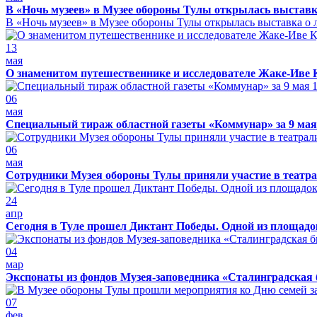
В «Ночь музеев» в Музее обороны Тулы открылась выставк
В «Ночь музеев» в Музее обороны Тулы открылась выставка о л
13
мая
О знаменитом путешественнике и исследователе Жаке-Иве 
06
мая
Специальный тираж областной газеты «Коммунар» за 9 мая
06
мая
Сотрудники Музея обороны Тулы приняли участие в театра
24
апр
Сегодня в Туле прошел Диктант Победы. Одной из площадо
04
мар
Экспонаты из фондов Музея-заповедника «Сталинградская 
07
фев