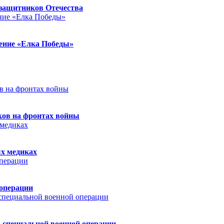
защитников Отечества
ление «Елка Победы»
ков на фронтах войны
ых медиках
 операции
 специальной военной операции