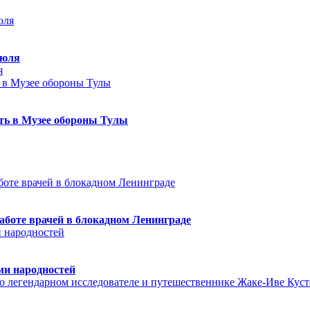
июля
я
еть в Музее обороны Тулы
аботе врачей в блокадном Ленинграде
ми народностей