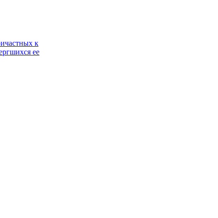
ричастных к
ергшихся ее