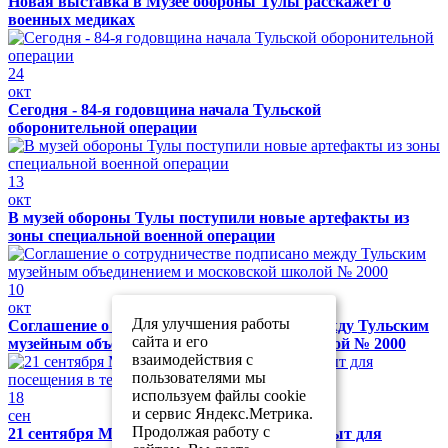
Новая выставка в Музее обороны Тулы расскажет о
военных медиках
24
окт
Сегодня - 84-я годовщина начала Тульской
оборонительной операции
13
окт
В музей обороны Тулы поступили новые артефакты из
зоны специальной военной операции
10
окт
Для улучшения работы
Соглашение о сотрудничестве подписано между Тульским
сайта и его
музейным объединением и московской школой № 2000
взаимодействия с
пользователями мы
используем файлы cookie
18
и сервис Яндекс.Метрика.
сен
Продолжая работу с
21 сентября Музей обороны Тулы будет закрыт для