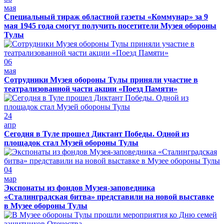
мая
Специальный тираж областной газеты «Коммунар» за 9
мая 1945 года смогут получить посетители Музея обороны
Тулы
06
мая
Сотрудники Музея обороны Тулы приняли участие в
театрализованной части акции «Поезд Памяти»
24
апр
Сегодня в Туле прошел Диктант Победы. Одной из
площадок стал Музей обороны Тулы
04
мар
Экспонаты из фондов Музея-заповедника
«Сталинградская битва» представили на новой выставке
в Музее обороны Тулы