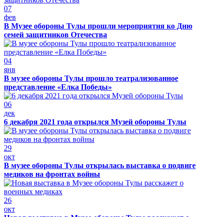
07
фев
В Музее обороны Тулы прошли мероприятия ко Дню
семей защитников Отечества
04
янв
В музее обороны Тулы прошло театрализованное
представление «Елка Победы»
06
дек
6 декабря 2021 года открылся Музей обороны Тулы
29
окт
В музее обороны Тулы открылась выставка о подвиге
медиков на фронтах войны
26
окт