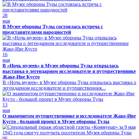
28
мая
В Музее обороны Тулы состоялась встреча с
представителями народностей
16
мая
В «Ночь музеев» в Музее обороны Тулы открылась
выставка о легендарном исследователе и путешественнике
Жаке-Иве Кусто
В «Ночь музеев» в Музее обороны Тулы открылась выставка о
легендарном исследователе и путешественник...
13
мая
О знаменитом путешественнике и исследователе Жаке-Иве
Кусто - большой проект в Музее обороны Тулы
06