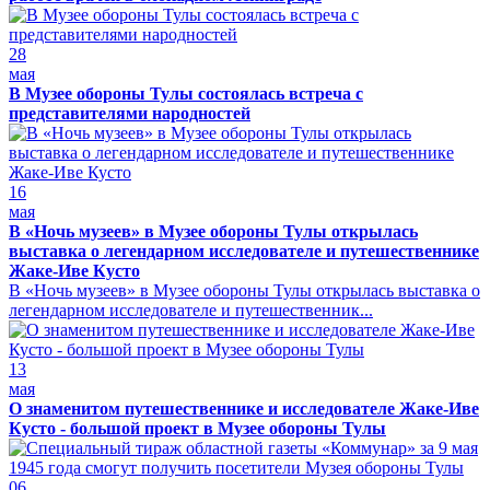
28
мая
В Музее обороны Тулы состоялась встреча с
представителями народностей
16
мая
В «Ночь музеев» в Музее обороны Тулы открылась
выставка о легендарном исследователе и путешественнике
Жаке-Иве Кусто
В «Ночь музеев» в Музее обороны Тулы открылась выставка о
легендарном исследователе и путешественник...
13
мая
О знаменитом путешественнике и исследователе Жаке-Иве
Кусто - большой проект в Музее обороны Тулы
06