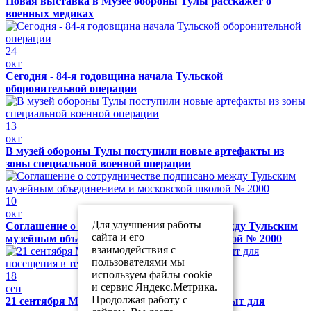
Новая выставка в Музее обороны Тулы расскажет о
военных медиках
24
окт
Сегодня - 84-я годовщина начала Тульской
оборонительной операции
13
окт
В музей обороны Тулы поступили новые артефакты из
зоны специальной военной операции
10
окт
Для улучшения работы
Соглашение о сотрудничестве подписано между Тульским
сайта и его
музейным объединением и московской школой № 2000
взаимодействия с
пользователями мы
используем файлы cookie
18
и сервис Яндекс.Метрика.
сен
Продолжая работу с
21 сентября Музей обороны Тулы будет закрыт для