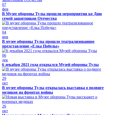
07
фев
В Музее обороны Тулы прошли мероприятия ко Дню
семей защитников Отечества
04
янв
В музее обороны Тулы прошло театрализованное
представление «Елка Победы»
06
дек
6 декабря 2021 года открылся Музей обороны Тулы
29
окт
В музее обороны Тулы открылась выставка о подвиге
медиков на фронтах войны
26
окт