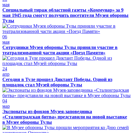
мая
Специальный тираж областной газеты «Коммунар» за 9
мая 1945 года смогут получить посетители Музея обороны
Тулы
06
мая
Сотрудники Музея обороны Тулы приняли участие в
театрализованной части акции «Поезд Памяти»
24
апр
Сегодня в Туле прошел Диктант Победы. Одной из
площадок стал Музей обороны Тулы
04
мар
Экспонаты из фондов Музея-заповедника
«Сталинградская битва» представили на новой выставке
в Музее обороны Тулы