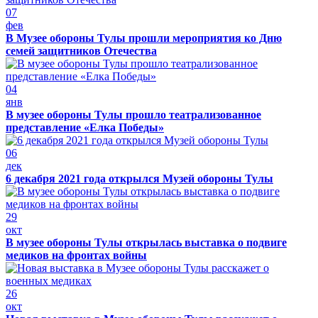
07
фев
В Музее обороны Тулы прошли мероприятия ко Дню
семей защитников Отечества
04
янв
В музее обороны Тулы прошло театрализованное
представление «Елка Победы»
06
дек
6 декабря 2021 года открылся Музей обороны Тулы
29
окт
В музее обороны Тулы открылась выставка о подвиге
медиков на фронтах войны
26
окт