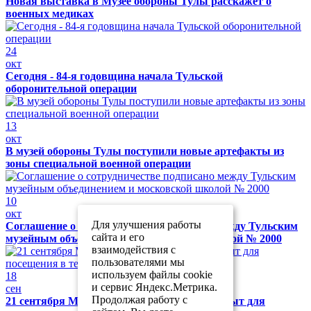
Новая выставка в Музее обороны Тулы расскажет о
военных медиках
24
окт
Сегодня - 84-я годовщина начала Тульской
оборонительной операции
13
окт
В музей обороны Тулы поступили новые артефакты из
зоны специальной военной операции
10
окт
Для улучшения работы
Соглашение о сотрудничестве подписано между Тульским
сайта и его
музейным объединением и московской школой № 2000
взаимодействия с
пользователями мы
используем файлы cookie
18
и сервис Яндекс.Метрика.
сен
Продолжая работу с
21 сентября Музей обороны Тулы будет закрыт для