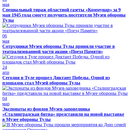
мая
Специальный тираж областной газеты «Коммунар» за 9
мая 1945 года смогут получить посетители Музея обороны
Тулы
06
мая
Сотрудники Музея обороны Тулы приняли участие в
театрализованной части акции «Поезд Памяти»
24
апр
Сегодня в Туле прошел Диктант Победы. Одной из
площадок стал Музей обороны Тулы
04
мар
Экспонаты из фондов Музея-заповедника
«Сталинградская битва» представили на новой выставке
в Музее обороны Тулы