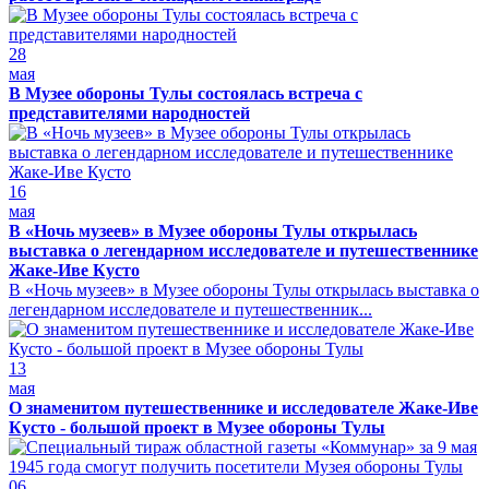
28
мая
В Музее обороны Тулы состоялась встреча с
представителями народностей
16
мая
В «Ночь музеев» в Музее обороны Тулы открылась
выставка о легендарном исследователе и путешественнике
Жаке-Иве Кусто
В «Ночь музеев» в Музее обороны Тулы открылась выставка о
легендарном исследователе и путешественник...
13
мая
О знаменитом путешественнике и исследователе Жаке-Иве
Кусто - большой проект в Музее обороны Тулы
06