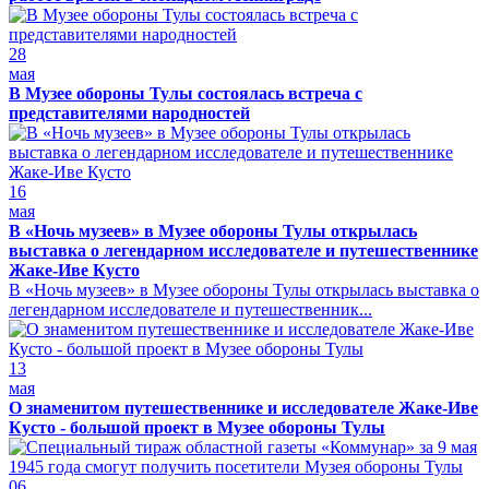
28
мая
В Музее обороны Тулы состоялась встреча с
представителями народностей
16
мая
В «Ночь музеев» в Музее обороны Тулы открылась
выставка о легендарном исследователе и путешественнике
Жаке-Иве Кусто
В «Ночь музеев» в Музее обороны Тулы открылась выставка о
легендарном исследователе и путешественник...
13
мая
О знаменитом путешественнике и исследователе Жаке-Иве
Кусто - большой проект в Музее обороны Тулы
06