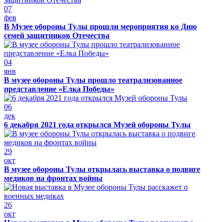
07
фев
В Музее обороны Тулы прошли мероприятия ко Дню
семей защитников Отечества
04
янв
В музее обороны Тулы прошло театрализованное
представление «Елка Победы»
06
дек
6 декабря 2021 года открылся Музей обороны Тулы
29
окт
В музее обороны Тулы открылась выставка о подвиге
медиков на фронтах войны
26
окт