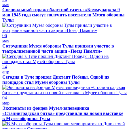
мая
Специальный тираж областной газеты «Коммунар» за 9
мая 1945 года смогут получить посетители Музея обороны
Тулы
06
мая
Сотрудники Музея обороны Тулы приняли участие в
театрализованной части акции «Поезд Памяти»
24
апр
Сегодня в Туле прошел Диктант Победы. Одной из
площадок стал Музей обороны Тулы
04
мар
Экспонаты из фондов Музея-заповедника
«Сталинградская битва» представили на новой выставке
в Музее обороны Тулы