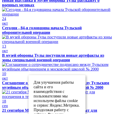
Новая выставка в Музее обороны Тулы расскажет о
военных медиках
24
окт
Сегодня - 84-я годовщина начала Тульской
оборонительной операции
13
окт
В музей обороны Тулы поступили новые артефакты из
зоны специальной военной операции
10
окт
Для улучшения работы
Соглашение о сотрудничестве подписано между Тульским
сайта и его
музейным объединением и московской школой № 2000
взаимодействия с
пользователями мы
используем файлы cookie
18
и сервис Яндекс.Метрика.
сен
Продолжая работу с
21 сентября Музей обороны Тулы будет закрыт для