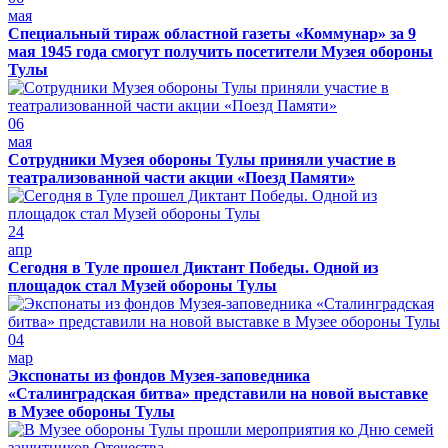
мая
Специальный тираж областной газеты «Коммунар» за 9
мая 1945 года смогут получить посетители Музея обороны
Тулы
06
мая
Сотрудники Музея обороны Тулы приняли участие в
театрализованной части акции «Поезд Памяти»
24
апр
Сегодня в Туле прошел Диктант Победы. Одной из
площадок стал Музей обороны Тулы
04
мар
Экспонаты из фондов Музея-заповедника
«Сталинградская битва» представили на новой выставке
в Музее обороны Тулы