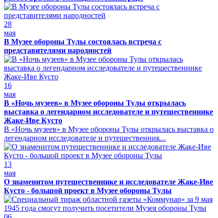
28
мая
В Музее обороны Тулы состоялась встреча с
представителями народностей
16
мая
В «Ночь музеев» в Музее обороны Тулы открылась
выставка о легендарном исследователе и путешественнике
Жаке-Иве Кусто
В «Ночь музеев» в Музее обороны Тулы открылась выставка о
легендарном исследователе и путешественник...
13
мая
О знаменитом путешественнике и исследователе Жаке-Иве
Кусто - большой проект в Музее обороны Тулы
06