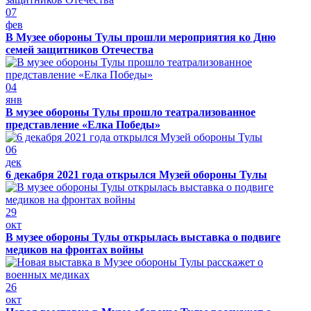
07
фев
В Музее обороны Тулы прошли мероприятия ко Дню
семей защитников Отечества
04
янв
В музее обороны Тулы прошло театрализованное
представление «Елка Победы»
06
дек
6 декабря 2021 года открылся Музей обороны Тулы
29
окт
В музее обороны Тулы открылась выставка о подвиге
медиков на фронтах войны
26
окт