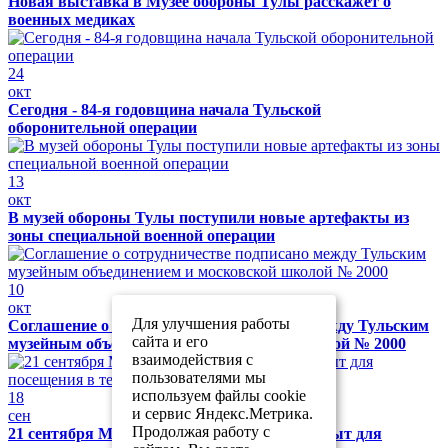
Новая выставка в Музее обороны Тулы расскажет о
военных медиках
24
окт
Сегодня - 84-я годовщина начала Тульской
оборонительной операции
13
окт
В музей обороны Тулы поступили новые артефакты из
зоны специальной военной операции
10
окт
Для улучшения работы
Соглашение о сотрудничестве подписано между Тульским
сайта и его
музейным объединением и московской школой № 2000
взаимодействия с
пользователями мы
используем файлы cookie
18
и сервис Яндекс.Метрика.
сен
Продолжая работу с
21 сентября Музей обороны Тулы будет закрыт для