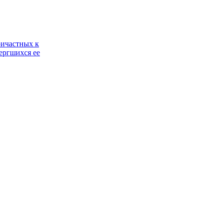
ричастных к
ергшихся ее