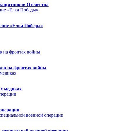
защитников Отечества
ление «Елка Победы»
ков на фронтах войны
ых медиках
 операции
 специальной военной операции