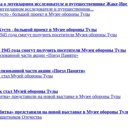
а о легендарном исследователе и путешественнике Жаке-Иве
егендарном исследователе и путешественник...
Кусто - большой проект в Музее обороны Тулы
 1945 года смогут получить посетители Музея обороны Тулы
лизованной части акции «Поезд Памяти»
к стал Музей обороны Тулы
битва» представили на новой выставке в Музее обороны Ту