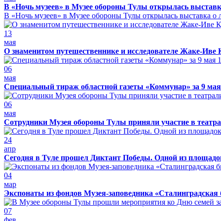
В «Ночь музеев» в Музее обороны Тулы открылась выставк
В «Ночь музеев» в Музее обороны Тулы открылась выставка о л
13
мая
О знаменитом путешественнике и исследователе Жаке-Иве 
06
мая
Специальный тираж областной газеты «Коммунар» за 9 мая
06
мая
Сотрудники Музея обороны Тулы приняли участие в театра
24
апр
Сегодня в Туле прошел Диктант Победы. Одной из площадо
04
мар
Экспонаты из фондов Музея-заповедника «Сталинградская 
07
фев