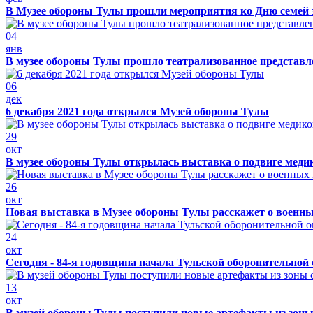
В Музее обороны Тулы прошли мероприятия ко Дню семей 
04
янв
В музее обороны Тулы прошло театрализованное представ
06
дек
6 декабря 2021 года открылся Музей обороны Тулы
29
окт
В музее обороны Тулы открылась выставка о подвиге меди
26
окт
Новая выставка в Музее обороны Тулы расскажет о военн
24
окт
Сегодня - 84-я годовщина начала Тульской оборонительной
13
окт
В музей обороны Тулы поступили новые артефакты из зоны