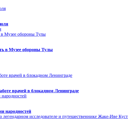
июля
я
еть в Музее обороны Тулы
аботе врачей в блокадном Ленинграде
ми народностей