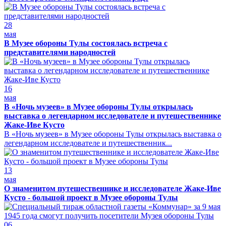
28
мая
В Музее обороны Тулы состоялась встреча с
представителями народностей
16
мая
В «Ночь музеев» в Музее обороны Тулы открылась
выставка о легендарном исследователе и путешественнике
Жаке-Иве Кусто
В «Ночь музеев» в Музее обороны Тулы открылась выставка о
легендарном исследователе и путешественник...
13
мая
О знаменитом путешественнике и исследователе Жаке-Иве
Кусто - большой проект в Музее обороны Тулы
06