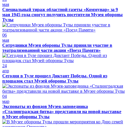
мая
Специальный тираж областной газеты «Коммунар» за 9
мая 1945 года смогут получить посетители Музея обороны
Тулы
06
мая
Сотрудники Музея обороны Тулы приняли участие в
театрализованной части акции «Поезд Памяти»
24
апр
Сегодня в Туле прошел Диктант Победы. Одной из
площадок стал Музей обороны Тулы
04
мар
Экспонаты из фондов Музея-заповедника
«Сталинградская битва» представили на новой выставке
в Музее обороны Тулы