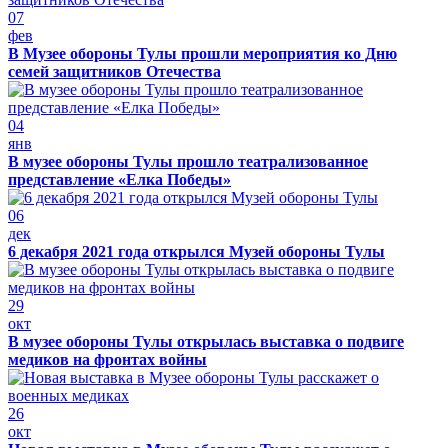
07
фев
В Музее обороны Тулы прошли мероприятия ко Дню
семей защитников Отечества
04
янв
В музее обороны Тулы прошло театрализованное
представление «Елка Победы»
06
дек
6 декабря 2021 года открылся Музей обороны Тулы
29
окт
В музее обороны Тулы открылась выставка о подвиге
медиков на фронтах войны
26
окт