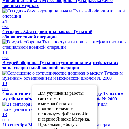
Новая выставка в Музее обороны Тулы расскажет о
военных медиках
24
окт
Сегодня - 84-я годовщина начала Тульской
оборонительной операции
13
окт
В музей обороны Тулы поступили новые артефакты из
зоны специальной военной операции
10
окт
Для улучшения работы
Соглашение о сотрудничестве подписано между Тульским
сайта и его
музейным объединением и московской школой № 2000
взаимодействия с
пользователями мы
используем файлы cookie
18
и сервис Яндекс.Метрика.
сен
Продолжая работу с
21 сентября Музей обороны Тулы будет закрыт для