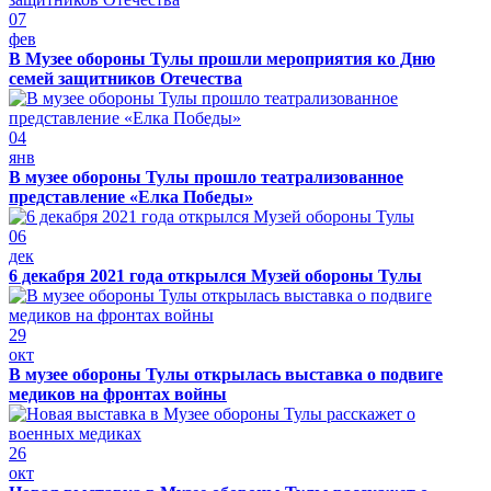
07
фев
В Музее обороны Тулы прошли мероприятия ко Дню
семей защитников Отечества
04
янв
В музее обороны Тулы прошло театрализованное
представление «Елка Победы»
06
дек
6 декабря 2021 года открылся Музей обороны Тулы
29
окт
В музее обороны Тулы открылась выставка о подвиге
медиков на фронтах войны
26
окт