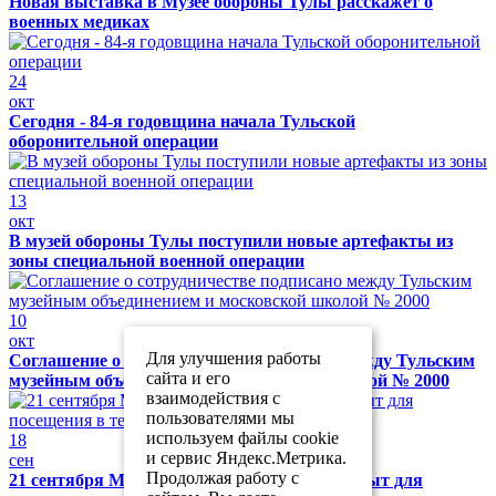
Новая выставка в Музее обороны Тулы расскажет о
военных медиках
24
окт
Сегодня - 84-я годовщина начала Тульской
оборонительной операции
13
окт
В музей обороны Тулы поступили новые артефакты из
зоны специальной военной операции
10
окт
Для улучшения работы
Соглашение о сотрудничестве подписано между Тульским
сайта и его
музейным объединением и московской школой № 2000
взаимодействия с
пользователями мы
используем файлы cookie
18
и сервис Яндекс.Метрика.
сен
Продолжая работу с
21 сентября Музей обороны Тулы будет закрыт для