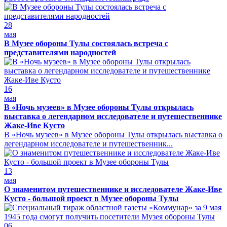
28
мая
В Музее обороны Тулы состоялась встреча с
представителями народностей
16
мая
В «Ночь музеев» в Музее обороны Тулы открылась
выставка о легендарном исследователе и путешественнике
Жаке-Иве Кусто
В «Ночь музеев» в Музее обороны Тулы открылась выставка о
легендарном исследователе и путешественник...
13
мая
О знаменитом путешественнике и исследователе Жаке-Иве
Кусто - большой проект в Музее обороны Тулы
06