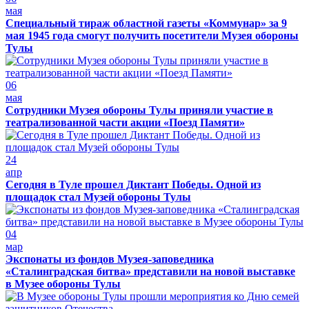
мая
Специальный тираж областной газеты «Коммунар» за 9
мая 1945 года смогут получить посетители Музея обороны
Тулы
06
мая
Сотрудники Музея обороны Тулы приняли участие в
театрализованной части акции «Поезд Памяти»
24
апр
Сегодня в Туле прошел Диктант Победы. Одной из
площадок стал Музей обороны Тулы
04
мар
Экспонаты из фондов Музея-заповедника
«Сталинградская битва» представили на новой выставке
в Музее обороны Тулы