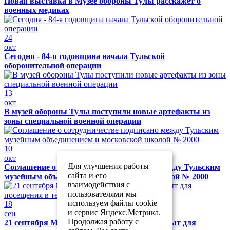
Новая выставка в Музее обороны Тулы расскажет о
военных медиках
24
окт
Сегодня - 84-я годовщина начала Тульской
оборонительной операции
13
окт
В музей обороны Тулы поступили новые артефакты из
зоны специальной военной операции
10
окт
Для улучшения работы
Соглашение о сотрудничестве подписано между Тульским
сайта и его
музейным объединением и московской школой № 2000
взаимодействия с
пользователями мы
используем файлы cookie
18
и сервис Яндекс.Метрика.
сен
Продолжая работу с
21 сентября Музей обороны Тулы будет закрыт для