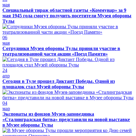
мая
Специальный тираж областной газеты «Коммунар» за 9
мая 1945 года смогут получить посетители Музея обороны
Тулы
06
мая
Сотрудники Музея обороны Тулы приняли участие в
театрализованной части акции «Поезд Памяти»
24
апр
Сегодня в Туле прошел Диктант Победы. Одной из
площадок стал Музей обороны Тулы
04
мар
Экспонаты из фондов Музея-заповедника
«Сталинградская битва» представили на новой выставке
в Музее обороны Тулы