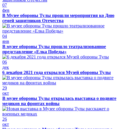
07
фев
В Музее обороны Тулы прошли мероприятия ко Дню
семей защитников Отечества
04
янв
В музее обороны Тулы прошло театрализованное
представление «Елка Победы»
06
дек
6 декабря 2021 года открылся Музей обороны Тулы
29
окт
В музее обороны Тулы открылась выставка о подвиге
медиков на фронтах войны
26
окт