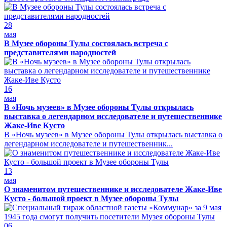
28
мая
В Музее обороны Тулы состоялась встреча с
представителями народностей
16
мая
В «Ночь музеев» в Музее обороны Тулы открылась
выставка о легендарном исследователе и путешественнике
Жаке-Иве Кусто
В «Ночь музеев» в Музее обороны Тулы открылась выставка о
легендарном исследователе и путешественник...
13
мая
О знаменитом путешественнике и исследователе Жаке-Иве
Кусто - большой проект в Музее обороны Тулы
06