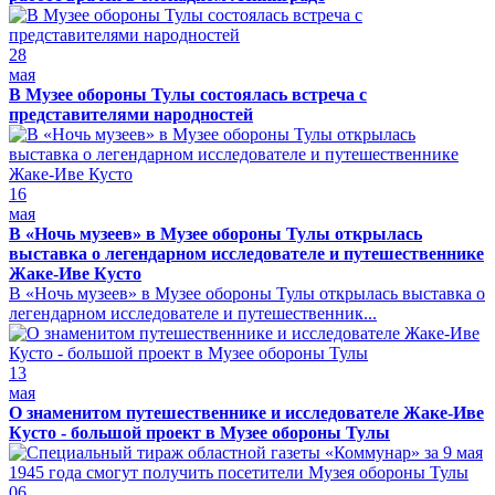
28
мая
В Музее обороны Тулы состоялась встреча с
представителями народностей
16
мая
В «Ночь музеев» в Музее обороны Тулы открылась
выставка о легендарном исследователе и путешественнике
Жаке-Иве Кусто
В «Ночь музеев» в Музее обороны Тулы открылась выставка о
легендарном исследователе и путешественник...
13
мая
О знаменитом путешественнике и исследователе Жаке-Иве
Кусто - большой проект в Музее обороны Тулы
06