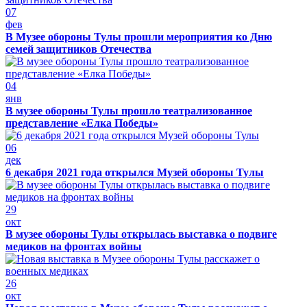
07
фев
В Музее обороны Тулы прошли мероприятия ко Дню
семей защитников Отечества
04
янв
В музее обороны Тулы прошло театрализованное
представление «Елка Победы»
06
дек
6 декабря 2021 года открылся Музей обороны Тулы
29
окт
В музее обороны Тулы открылась выставка о подвиге
медиков на фронтах войны
26
окт