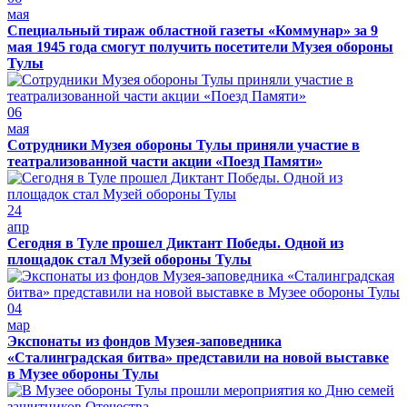
мая
Специальный тираж областной газеты «Коммунар» за 9
мая 1945 года смогут получить посетители Музея обороны
Тулы
06
мая
Сотрудники Музея обороны Тулы приняли участие в
театрализованной части акции «Поезд Памяти»
24
апр
Сегодня в Туле прошел Диктант Победы. Одной из
площадок стал Музей обороны Тулы
04
мар
Экспонаты из фондов Музея-заповедника
«Сталинградская битва» представили на новой выставке
в Музее обороны Тулы