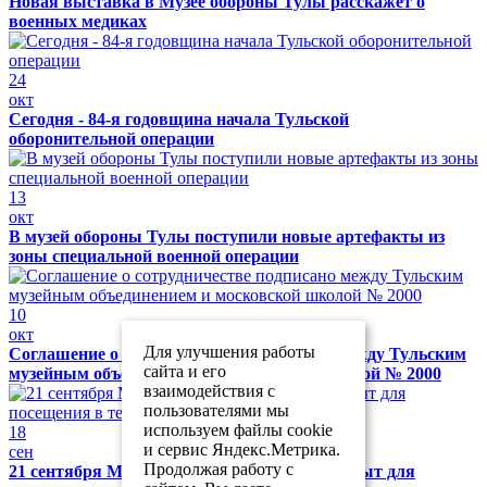
Новая выставка в Музее обороны Тулы расскажет о
военных медиках
24
окт
Сегодня - 84-я годовщина начала Тульской
оборонительной операции
13
окт
В музей обороны Тулы поступили новые артефакты из
зоны специальной военной операции
10
окт
Для улучшения работы
Соглашение о сотрудничестве подписано между Тульским
сайта и его
музейным объединением и московской школой № 2000
взаимодействия с
пользователями мы
используем файлы cookie
18
и сервис Яндекс.Метрика.
сен
Продолжая работу с
21 сентября Музей обороны Тулы будет закрыт для