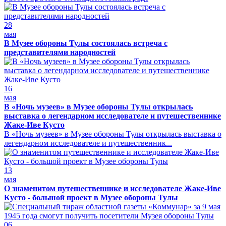
28
мая
В Музее обороны Тулы состоялась встреча с
представителями народностей
16
мая
В «Ночь музеев» в Музее обороны Тулы открылась
выставка о легендарном исследователе и путешественнике
Жаке-Иве Кусто
В «Ночь музеев» в Музее обороны Тулы открылась выставка о
легендарном исследователе и путешественник...
13
мая
О знаменитом путешественнике и исследователе Жаке-Иве
Кусто - большой проект в Музее обороны Тулы
06