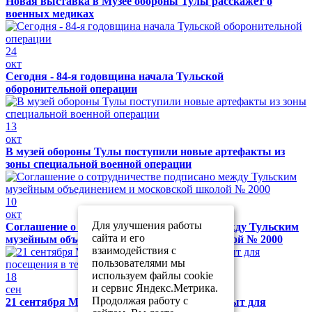
Новая выставка в Музее обороны Тулы расскажет о
военных медиках
24
окт
Сегодня - 84-я годовщина начала Тульской
оборонительной операции
13
окт
В музей обороны Тулы поступили новые артефакты из
зоны специальной военной операции
10
окт
Для улучшения работы
Соглашение о сотрудничестве подписано между Тульским
сайта и его
музейным объединением и московской школой № 2000
взаимодействия с
пользователями мы
используем файлы cookie
18
и сервис Яндекс.Метрика.
сен
Продолжая работу с
21 сентября Музей обороны Тулы будет закрыт для