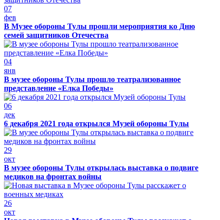
07
фев
В Музее обороны Тулы прошли мероприятия ко Дню
семей защитников Отечества
04
янв
В музее обороны Тулы прошло театрализованное
представление «Елка Победы»
06
дек
6 декабря 2021 года открылся Музей обороны Тулы
29
окт
В музее обороны Тулы открылась выставка о подвиге
медиков на фронтах войны
26
окт