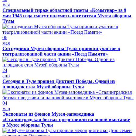
мая
Специальный тираж областной газеты «Коммунар» за 9
мая 1945 года смогут получить посетители Музея обороны
Тулы
06
мая
Сотрудники Музея обороны Тулы приняли участие в
театрализованной части акции «Поезд Памяти»
24
апр
Сегодня в Туле прошел Диктант Победы. Одной из
площадок стал Музей обороны Тулы
04
мар
Экспонаты из фондов Музея-заповедника
«Сталинградская битва» представили на новой выставке
в Музее обороны Тулы