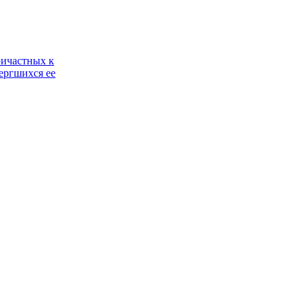
ричастных к
ергшихся ее