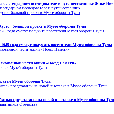
а о легендарном исследователе и путешественнике Жаке-Иве
егендарном исследователе и путешественник...
Кусто - большой проект в Музее обороны Тулы
 1945 года смогут получить посетители Музея обороны Тулы
лизованной части акции «Поезд Памяти»
к стал Музей обороны Тулы
битва» представили на новой выставке в Музее обороны Ту