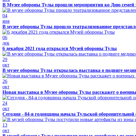
В Музее обороны Тулы прошли мероприятия ко Дню семей 
04
янв
В музее обороны Тулы прошло театрализованное представ
06
дек
6 декабря 2021 года открылся Музей обороны Тулы
29
окт
В музее обороны Тулы открылась выставка о подвиге меди
26
окт
Новая выставка в Музее обороны Тулы расскажет о военн
24
окт
Сегодня - 84-я годовщина начала Тульской оборонительной
13
окт
В музей обороны Тулы поступили новые артефакты из зоны