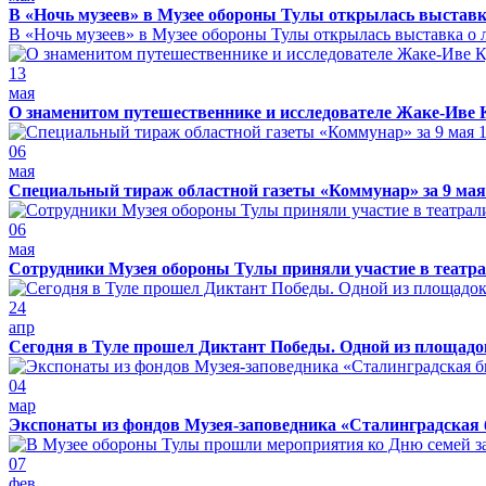
В «Ночь музеев» в Музее обороны Тулы открылась выставк
В «Ночь музеев» в Музее обороны Тулы открылась выставка о л
13
мая
О знаменитом путешественнике и исследователе Жаке-Иве 
06
мая
Специальный тираж областной газеты «Коммунар» за 9 мая
06
мая
Сотрудники Музея обороны Тулы приняли участие в театра
24
апр
Сегодня в Туле прошел Диктант Победы. Одной из площадо
04
мар
Экспонаты из фондов Музея-заповедника «Сталинградская 
07
фев