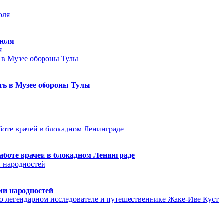
июля
я
еть в Музее обороны Тулы
аботе врачей в блокадном Ленинграде
ми народностей