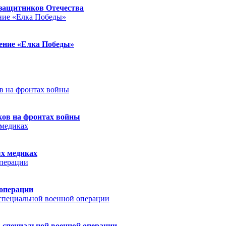
защитников Отечества
ление «Елка Победы»
ков на фронтах войны
ых медиках
 операции
 специальной военной операции