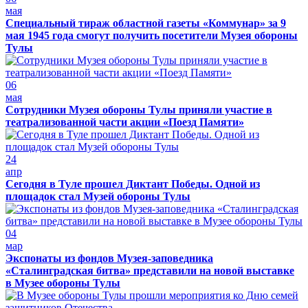
мая
Специальный тираж областной газеты «Коммунар» за 9
мая 1945 года смогут получить посетители Музея обороны
Тулы
06
мая
Сотрудники Музея обороны Тулы приняли участие в
театрализованной части акции «Поезд Памяти»
24
апр
Сегодня в Туле прошел Диктант Победы. Одной из
площадок стал Музей обороны Тулы
04
мар
Экспонаты из фондов Музея-заповедника
«Сталинградская битва» представили на новой выставке
в Музее обороны Тулы