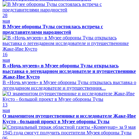
28
мая
В Музее обороны Тулы состоялась встреча с
представителями народностей
16
мая
В «Ночь музеев» в Музее обороны Тулы открылась
выставка о легендарном исследователе и путешественнике
Жаке-Иве Кусто
В «Ночь музеев» в Музее обороны Тулы открылась выставка о
легендарном исследователе и путешественник...
13
мая
О знаменитом путешественнике и исследователе Жаке-Иве
Кусто - большой проект в Музее обороны Тулы
06