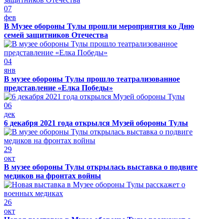
07
фев
В Музее обороны Тулы прошли мероприятия ко Дню
семей защитников Отечества
04
янв
В музее обороны Тулы прошло театрализованное
представление «Елка Победы»
06
дек
6 декабря 2021 года открылся Музей обороны Тулы
29
окт
В музее обороны Тулы открылась выставка о подвиге
медиков на фронтах войны
26
окт