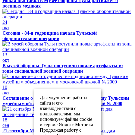
Новая выставка в Музее обороны Тулы расскажет о
военных медиках
24
окт
Сегодня - 84-я годовщина начала Тульской
оборонительной операции
13
окт
В музей обороны Тулы поступили новые артефакты из
зоны специальной военной операции
10
окт
Для улучшения работы
Соглашение о сотрудничестве подписано между Тульским
сайта и его
музейным объединением и московской школой № 2000
взаимодействия с
пользователями мы
используем файлы cookie
18
и сервис Яндекс.Метрика.
сен
Продолжая работу с
21 сентября Музей обороны Тулы будет закрыт для