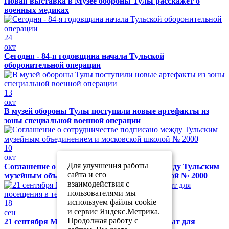
Новая выставка в Музее обороны Тулы расскажет о
военных медиках
24
окт
Сегодня - 84-я годовщина начала Тульской
оборонительной операции
13
окт
В музей обороны Тулы поступили новые артефакты из
зоны специальной военной операции
10
окт
Для улучшения работы
Соглашение о сотрудничестве подписано между Тульским
сайта и его
музейным объединением и московской школой № 2000
взаимодействия с
пользователями мы
используем файлы cookie
18
и сервис Яндекс.Метрика.
сен
Продолжая работу с
21 сентября Музей обороны Тулы будет закрыт для