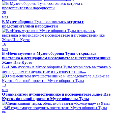
28
мая
В Музее обороны Тулы состоялась встреча с
представителями народностей
16
мая
В «Ночь музеев» в Музее обороны Тулы открылась
выставка о легендарном исследователе и путешественнике
Жаке-Иве Кусто
В «Ночь музеев» в Музее обороны Тулы открылась выставка о
легендарном исследователе и путешественник...
13
мая
О знаменитом путешественнике и исследователе Жаке-Иве
Кусто - большой проект в Музее обороны Тулы
06