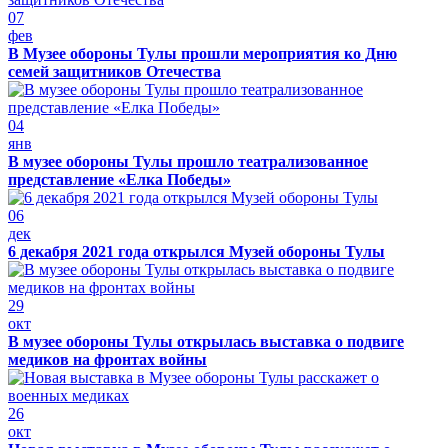
07
фев
В Музее обороны Тулы прошли мероприятия ко Дню
семей защитников Отечества
04
янв
В музее обороны Тулы прошло театрализованное
представление «Елка Победы»
06
дек
6 декабря 2021 года открылся Музей обороны Тулы
29
окт
В музее обороны Тулы открылась выставка о подвиге
медиков на фронтах войны
26
окт