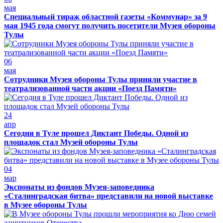
мая
Специальный тираж областной газеты «Коммунар» за 9
мая 1945 года смогут получить посетители Музея обороны
Тулы
06
мая
Сотрудники Музея обороны Тулы приняли участие в
театрализованной части акции «Поезд Памяти»
24
апр
Сегодня в Туле прошел Диктант Победы. Одной из
площадок стал Музей обороны Тулы
04
мар
Экспонаты из фондов Музея-заповедника
«Сталинградская битва» представили на новой выставке
в Музее обороны Тулы