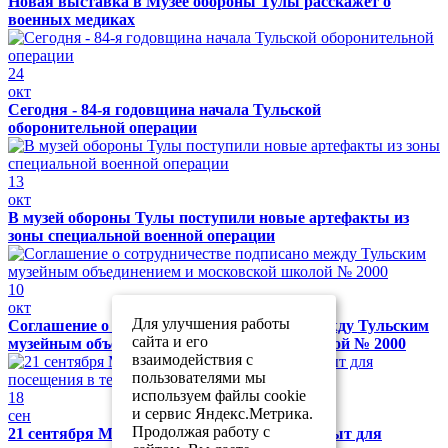
Новая выставка в Музее обороны Тулы расскажет о
военных медиках
24
окт
Сегодня - 84-я годовщина начала Тульской
оборонительной операции
13
окт
В музей обороны Тулы поступили новые артефакты из
зоны специальной военной операции
10
окт
Для улучшения работы
Соглашение о сотрудничестве подписано между Тульским
сайта и его
музейным объединением и московской школой № 2000
взаимодействия с
пользователями мы
используем файлы cookie
18
и сервис Яндекс.Метрика.
сен
Продолжая работу с
21 сентября Музей обороны Тулы будет закрыт для