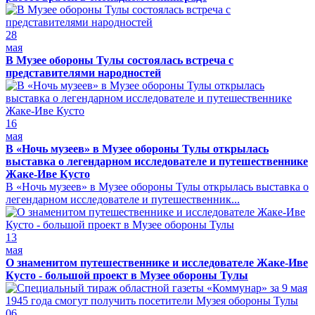
28
мая
В Музее обороны Тулы состоялась встреча с
представителями народностей
16
мая
В «Ночь музеев» в Музее обороны Тулы открылась
выставка о легендарном исследователе и путешественнике
Жаке-Иве Кусто
В «Ночь музеев» в Музее обороны Тулы открылась выставка о
легендарном исследователе и путешественник...
13
мая
О знаменитом путешественнике и исследователе Жаке-Иве
Кусто - большой проект в Музее обороны Тулы
06