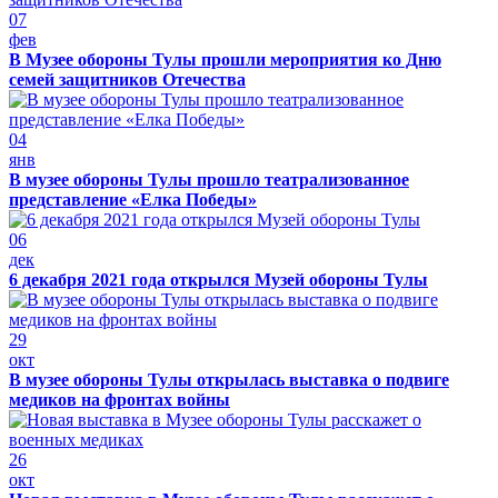
07
фев
В Музее обороны Тулы прошли мероприятия ко Дню
семей защитников Отечества
04
янв
В музее обороны Тулы прошло театрализованное
представление «Елка Победы»
06
дек
6 декабря 2021 года открылся Музей обороны Тулы
29
окт
В музее обороны Тулы открылась выставка о подвиге
медиков на фронтах войны
26
окт