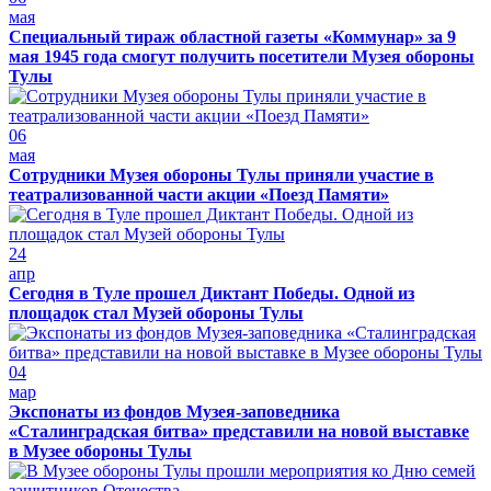
мая
Специальный тираж областной газеты «Коммунар» за 9
мая 1945 года смогут получить посетители Музея обороны
Тулы
06
мая
Сотрудники Музея обороны Тулы приняли участие в
театрализованной части акции «Поезд Памяти»
24
апр
Сегодня в Туле прошел Диктант Победы. Одной из
площадок стал Музей обороны Тулы
04
мар
Экспонаты из фондов Музея-заповедника
«Сталинградская битва» представили на новой выставке
в Музее обороны Тулы