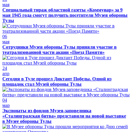
мая
Специальный тираж областной газеты «Коммунар» за 9
мая 1945 года смогут получить посетители Музея обороны
Тулы
06
мая
Сотрудники Музея обороны Тулы приняли участие в
театрализованной части акции «Поезд Памяти»
24
апр
Сегодня в Туле прошел Диктант Победы. Одной из
площадок стал Музей обороны Тулы
04
мар
Экспонаты из фондов Музея-заповедника
«Сталинградская битва» представили на новой выставке
в Музее обороны Тулы