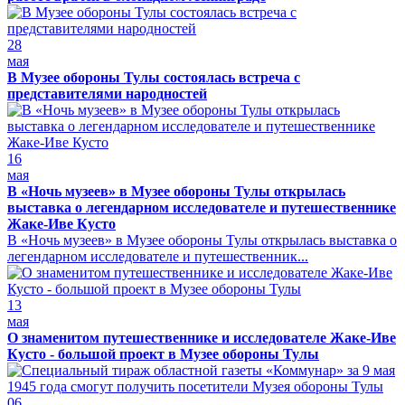
28
мая
В Музее обороны Тулы состоялась встреча с
представителями народностей
16
мая
В «Ночь музеев» в Музее обороны Тулы открылась
выставка о легендарном исследователе и путешественнике
Жаке-Иве Кусто
В «Ночь музеев» в Музее обороны Тулы открылась выставка о
легендарном исследователе и путешественник...
13
мая
О знаменитом путешественнике и исследователе Жаке-Иве
Кусто - большой проект в Музее обороны Тулы
06