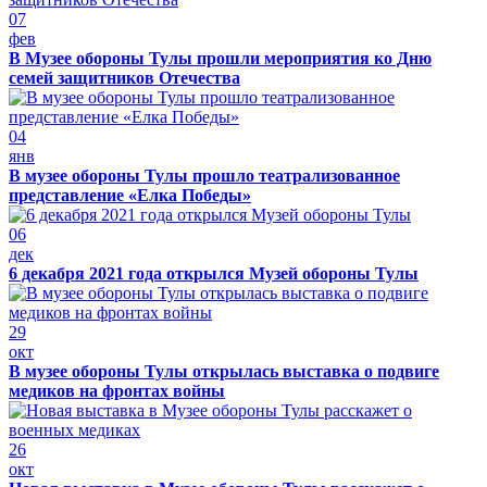
07
фев
В Музее обороны Тулы прошли мероприятия ко Дню
семей защитников Отечества
04
янв
В музее обороны Тулы прошло театрализованное
представление «Елка Победы»
06
дек
6 декабря 2021 года открылся Музей обороны Тулы
29
окт
В музее обороны Тулы открылась выставка о подвиге
медиков на фронтах войны
26
окт