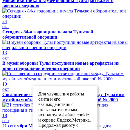
Новая выставка в Музее обороны Тулы расскажет о
военных медиках
24
окт
Сегодня - 84-я годовщина начала Тульской
оборонительной операции
13
окт
В музей обороны Тулы поступили новые артефакты из
зоны специальной военной операции
10
окт
Для улучшения работы
Соглашение о сотрудничестве подписано между Тульским
сайта и его
музейным объединением и московской школой № 2000
взаимодействия с
пользователями мы
используем файлы cookie
18
и сервис Яндекс.Метрика.
сен
Продолжая работу с
21 сентября Музей обороны Тулы будет закрыт для