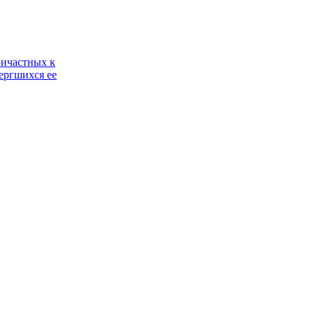
ричастных к
ергшихся ее