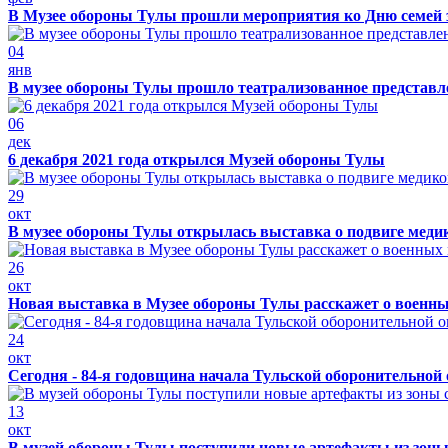
В Музее обороны Тулы прошли мероприятия ко Дню семей 
04
янв
В музее обороны Тулы прошло театрализованное представ
06
дек
6 декабря 2021 года открылся Музей обороны Тулы
29
окт
В музее обороны Тулы открылась выставка о подвиге меди
26
окт
Новая выставка в Музее обороны Тулы расскажет о военн
24
окт
Сегодня - 84-я годовщина начала Тульской оборонительной
13
окт
В музей обороны Тулы поступили новые артефакты из зоны