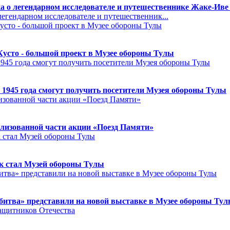
а о легендарном исследователе и путешественнике Жаке-Иве
егендарном исследователе и путешественник...
Кусто - большой проект в Музее обороны Тулы
 1945 года смогут получить посетители Музея обороны Тулы
лизованной части акции «Поезд Памяти»
к стал Музей обороны Тулы
битва» представили на новой выставке в Музее обороны Ту