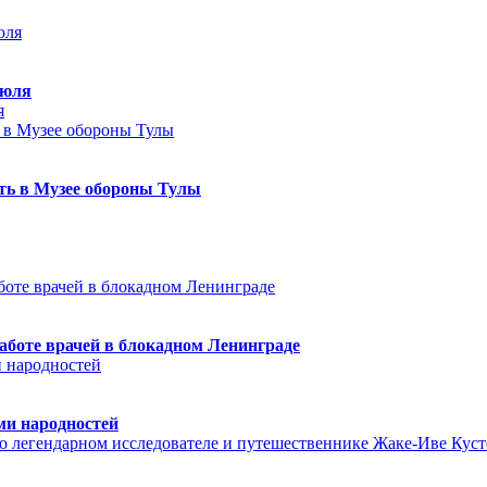
июля
я
еть в Музее обороны Тулы
аботе врачей в блокадном Ленинграде
ми народностей