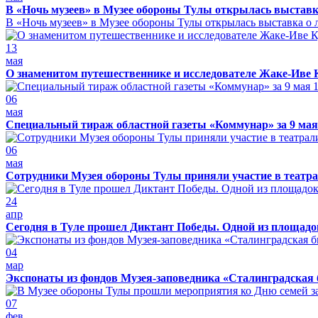
В «Ночь музеев» в Музее обороны Тулы открылась выставк
В «Ночь музеев» в Музее обороны Тулы открылась выставка о л
13
мая
О знаменитом путешественнике и исследователе Жаке-Иве 
06
мая
Специальный тираж областной газеты «Коммунар» за 9 мая
06
мая
Сотрудники Музея обороны Тулы приняли участие в театра
24
апр
Сегодня в Туле прошел Диктант Победы. Одной из площадо
04
мар
Экспонаты из фондов Музея-заповедника «Сталинградская 
07
фев