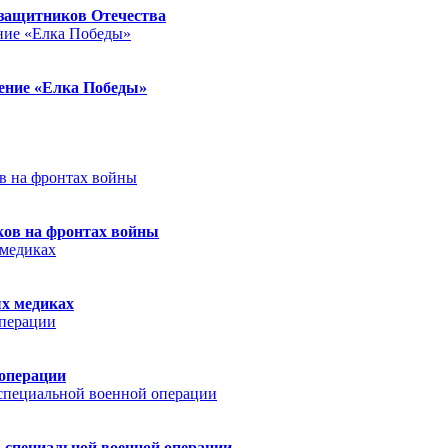
защитников Отечества
ление «Елка Победы»
ков на фронтах войны
ых медиках
 операции
 специальной военной операции