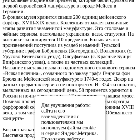
уникальные подлинные предметы, которые были сделаны на
первой европейской мануфактуре в городе Мейсен в
Германии.
В фондах музея хранится свыше 200 единиц мейсенского
фарфора XVIII-XIX веков. Коллекция отражает различные
этапы развития знаменитой мануфактуры. Это столовые и
чайные сервизы, настольные украшения, вазы, статуэтки. На
выставке экспонируется 110 предметов. Большая часть
произведений поступила из усадеб и имений Тульской
губернии: графов Бобринских (Богородицк), Волконских (с.
Урусово Венёвского уезда), Олсуфьевых (с. Красные Буйцы
Епифанского уезда), а также из частных коллекций.
Название выставка взяла от одноименного столового сервиза
«Всякая всячина», созданного по заказу графа Генриха фон
Брюля на Мейсенской мануфактуре в 1740-х годах. Декор на
разных предметах сервиза не повторяется. Из 324 экспонатов,
выявленных на сегодняшний день, 58 предметов хранится в
России и почти треть из них – 17 предметов – в нашем музее.
Помимо прочего на выставке будут представлены образцы
Для улучшения работы
фарфоровой скульптуры середины и второй половины XVIII
сайта и его
века, в том числе две фигурки из знаменитого «Обезьяньего
взаимодействия с
концерта».
пользователями мы
используем файлы cookie
Возрастная категория – 0+
и сервис Яндекс.Метрика.
Выставка продлится до 18 августа 2019 г.
Продолжая работу с