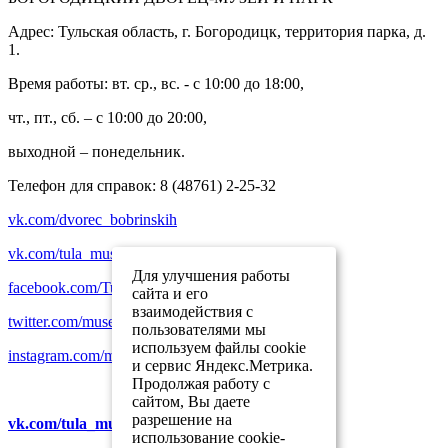
Адрес: Тульская область, г. Богородицк, территория парка, д.
1.
Время работы: вт. ср., вс. - с 10:00 до 18:00,
чт., пт., сб. – с 10:00 до 20:00,
выходной – понедельник.
Телефон для справок: 8 (48761) 2-25-32
vk.com/dvorec_bobrinskih
vk.com/tula_museum_association
Для улучшения работы
facebook.com/TulaMuseumAssociation
сайта и его
взаимодействия с
twitter.com/museum_tula
пользователями мы
используем файлы cookie
instagram.com/museum_tula
и сервис Яндекс.Метрика.
Продолжая работу с
сайтом, Вы даете
разрешение на
vk.com/tula_museum_association
использование cookie-