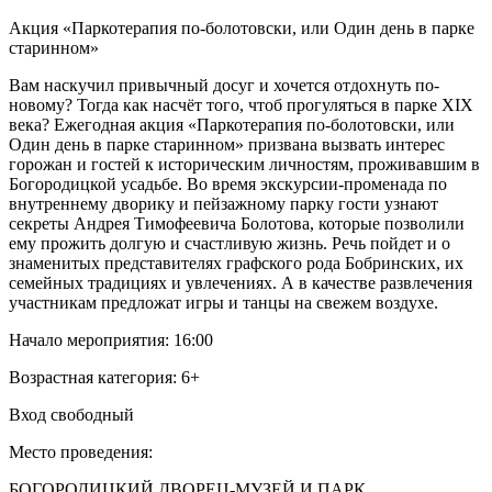
Акция «Паркотерапия по-болотовски, или Один день в парке
старинном»
Вам наскучил привычный досуг и хочется отдохнуть по-
новому? Тогда как насчёт того, чтоб прогуляться в парке XIX
века? Ежегодная акция «Паркотерапия по-болотовски, или
Один день в парке старинном» призвана вызвать интерес
горожан и гостей к историческим личностям, проживавшим в
Богородицкой усадьбе. Во время экскурсии-променада по
внутреннему дворику и пейзажному парку гости узнают
секреты Андрея Тимофеевича Болотова, которые позволили
ему прожить долгую и счастливую жизнь. Речь пойдет и о
знаменитых представителях графского рода Бобринских, их
семейных традициях и увлечениях. А в качестве развлечения
участникам предложат игры и танцы на свежем воздухе.
Начало мероприятия: 16:00
Возрастная категория: 6+
Вход свободный
Место проведения:
БОГОРОДИЦКИЙ ДВОРЕЦ-МУЗЕЙ И ПАРК