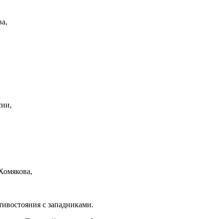
а,
сии,
Хомякова,
тивостояния с западниками.