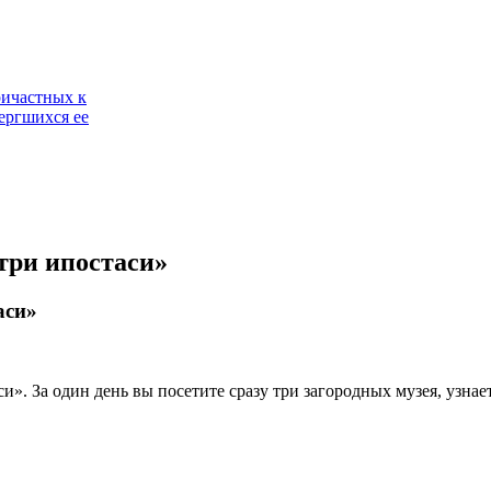
ричастных к
ергшихся ее
три ипостаси»
аси»
и». За один день вы посетите сразу три загородных музея, узна